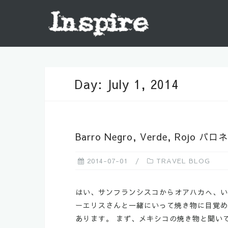
Skip
to
content
Day:
July 1, 2014
Barro Negro, Verde, R
2014-07-01
TRAVEL BLOG
はい、サンフランシスコからオアハカへ、いつ
ーエリスさんと一緒にいって焼き物に目覚め
あります。 まず、メキシコの焼き物と聞いて真